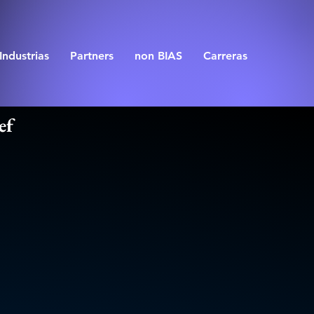
Industrias
Partners
non BIAS
Carreras
ef